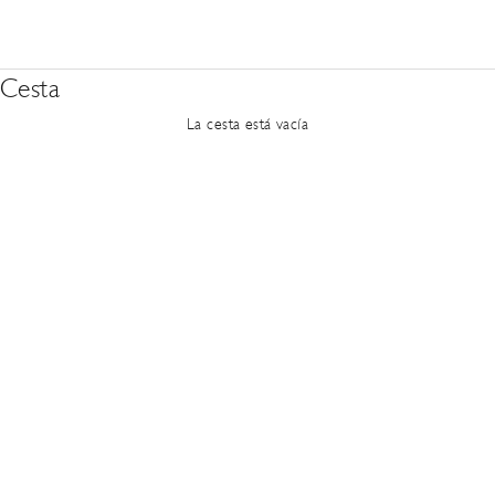
CALZADO
ROPA
ACCESORIOS
Cesta
La cesta está vacía