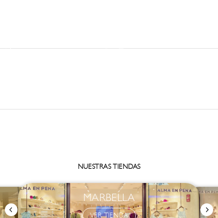
VER
Activar sonido del vídeo
Ir al artículo 1
Ir al artículo 2
VER
VER
VER
VER
NUESTRAS TIENDAS
MARBELLA
VER TIENDA