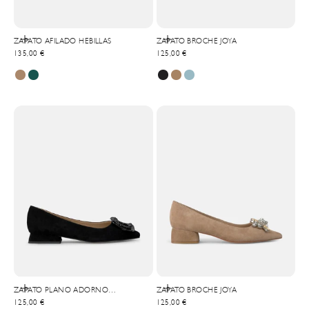
Elige opciones
Elige opciones
ZAPATO AFILADO HEBILLAS
ZAPATO BROCHE JOYA
Precio de oferta
Precio de oferta
135,00 €
125,00 €
Elige opciones
Elige opciones
ZAPATO PLANO ADORNO
ZAPATO BROCHE JOYA
Precio de oferta
Precio de oferta
CUADRADO
125,00 €
125,00 €