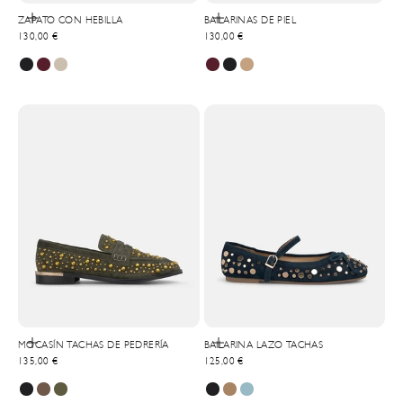
Elige opciones
Elige opciones
ZAPATO CON HEBILLA
BAILARINAS DE PIEL
Precio de oferta
Precio de oferta
130,00 €
130,00 €
Elige opciones
Elige opciones
MOCASÍN TACHAS DE PEDRERÍA
BAILARINA LAZO TACHAS
Precio de oferta
Precio de oferta
135,00 €
125,00 €