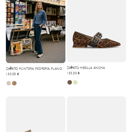
Elige opciones
ZAPATO HEBILLA ANCHA
Elige opciones
ZAPATO PUNTERA PEDRERÍA PLANO
Precio de oferta
135,00 €
Precio de oferta
130,00 €