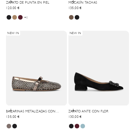
Elige opciones
Elige opciones
ZAPATO DE PUNTA EN PIEL
MOCASÍN TACHAS
Precio de oferta
Precio de oferta
120,00 €
135,00 €
+1
NEW IN
NEW IN
Elige opciones
Elige opciones
BAILARINAS METALIZADAS CON
ZAPATO ANTE CON FLOR
Precio de oferta
Precio de oferta
HEBILLA
135,00 €
130,00 €