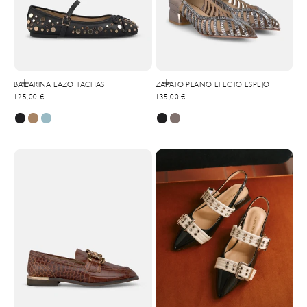
Elige opciones
Elige opciones
BAILARINA LAZO TACHAS
ZAPATO PLANO EFECTO ESPEJO
Precio de oferta
Precio de oferta
125,00 €
135,00 €