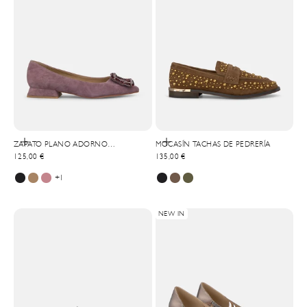
Elige opciones
Elige opciones
ZAPATO PLANO ADORNO
MOCASÍN TACHAS DE PEDRERÍA
Precio de oferta
Precio de oferta
CUADRADO
125,00 €
135,00 €
+1
NEW IN