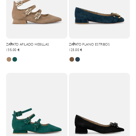
Elige opciones
Elige opciones
ZAPATO AFILADO HEBILLAS
ZAPATO PLANO ESTRIBOS
Precio de oferta
Precio de oferta
135,00 €
125,00 €