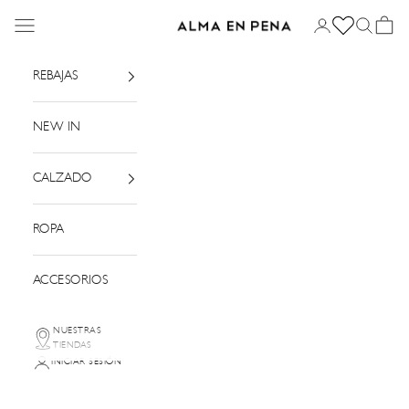
Ir al contenido
Menú
Iniciar sesión
Buscar
Cesta
Alma en Pena
REBAJAS
NEW IN
CALZADO
ROPA
ACCESORIOS
NUESTRAS
TIENDAS
INICIAR SESIÓN