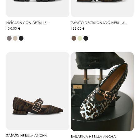
Elige opciones
Elige opciones
MOCASÍN CON DETALLE
ZAPATO DESTALONADO HEBILLA
Precio de oferta
Precio de oferta
PLATAFORMA
130,00 €
ANCHA
135,00 €
Elige opciones
ZAPATO HEBILLA ANCHA
Elige opciones
BAILARINA HEBILLA ANCHA