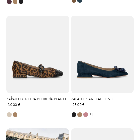
Elige opciones
Elige opciones
ZAPATO PUNTERA PEDRERÍA PLANO
ZAPATO PLANO ADORNO
Precio de oferta
Precio de oferta
130,00 €
CUADRADO
125,00 €
+1