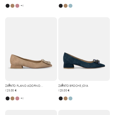
+1
Elige opciones
Elige opciones
ZAPATO PLANO ADORNO
ZAPATO BROCHE JOYA
Precio de oferta
Precio de oferta
CUADRADO
125,00 €
125,00 €
+1