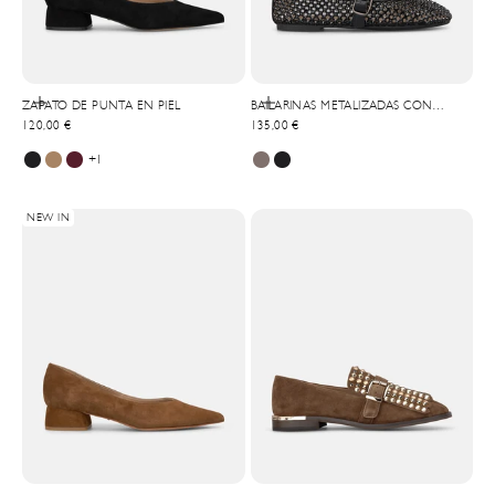
Elige opciones
Elige opciones
ZAPATO DE PUNTA EN PIEL
BAILARINAS METALIZADAS CON
Precio de oferta
Precio de oferta
120,00 €
HEBILLA
135,00 €
+1
NEW IN