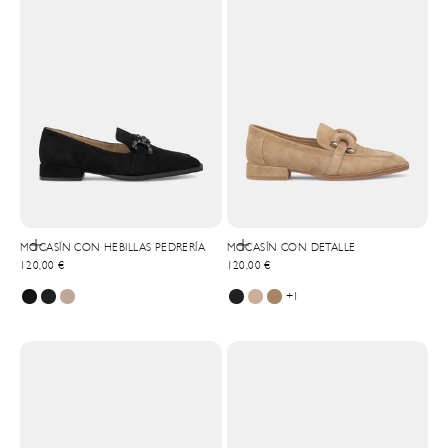
Elige opciones
Elige opciones
MOCASÍN CON HEBILLAS PEDRERÍA
MOCASÍN CON DETALLE
Precio de oferta
Precio de oferta
120,00 €
120,00 €
+1