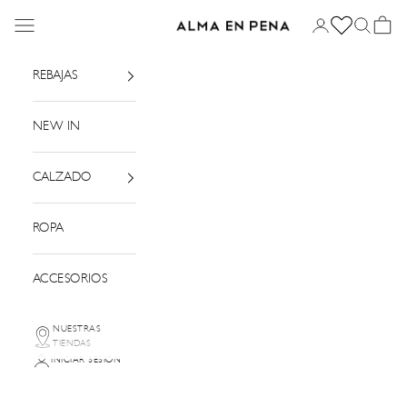
Ir al contenido
Menú
Iniciar sesión
Buscar
Cesta
Alma en Pena
REBAJAS
NEW IN
CALZADO
ROPA
ACCESORIOS
NUESTRAS
TIENDAS
INICIAR SESIÓN