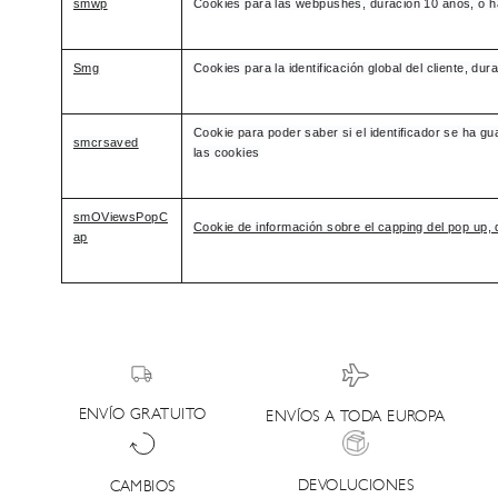
smwp
Cookies para las webpushes, duración 10 años, o h
Smg
Cookies para la identificación global del cliente, du
Cookie para poder saber si el identificador se ha g
smcrsaved
las cookies
smOViewsPopC
Cookie de información sobre el capping del pop up, 
ap
ENVÍO GRATUITO
ENVÍOS A TODA EUROPA
DEVOLUCIONES
CAMBIOS