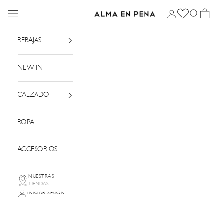
Ir al contenido
Menú
Iniciar sesión
Buscar
Cesta
Alma en Pena
REBAJAS
NEW IN
CALZADO
ROPA
ACCESORIOS
NUESTRAS
TIENDAS
INICIAR SESIÓN