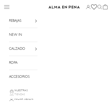
Ir al contenido
Menú
Iniciar sesión
Buscar
Cesta
Alma en Pena
REBAJAS
NEW IN
CALZADO
ROPA
ACCESORIOS
NUESTRAS
TIENDAS
INICIAR SESIÓN