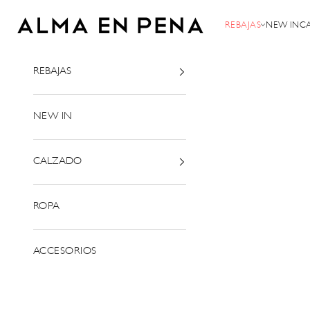
Ir al contenido
Alma en Pena
REBAJAS
NEW IN
C
REBAJAS
NEW IN
CALZADO
ROPA
ACCESORIOS