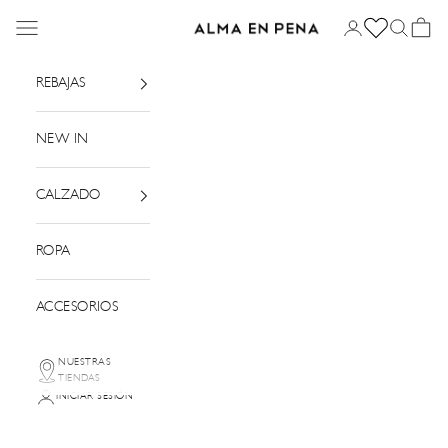
Ir al contenido
Menú
Iniciar sesión
Buscar
Cesta
Alma en Pena
REBAJAS
NEW IN
CALZADO
ROPA
ACCESORIOS
NUESTRAS
TIENDAS
INICIAR SESIÓN