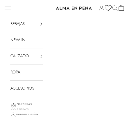
Ir al contenido
Menú
Iniciar sesión
Buscar
Cesta
Alma en Pena
REBAJAS
NEW IN
CALZADO
ROPA
ACCESORIOS
NUESTRAS
TIENDAS
INICIAR SESIÓN