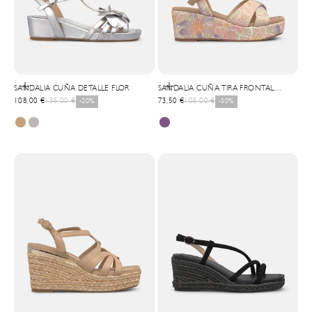
Elige opciones
Elige opciones
SANDALIA CUÑA DETALLE FLOR
SANDALIA CUÑA TIRA FRONTAL
Precio de oferta
Precio normal
Precio de oferta
Precio normal
108,00 €
135,00 €
-20%
MULTICOLOR
73,50 €
105,00 €
-30%