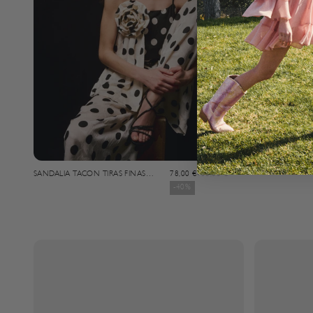
SANDALIA CON
Angebot
Regulärer Preis
SANDALIA TACON TIRAS FINAS
78,00 €
130,00 €
TRANSFER
-40%