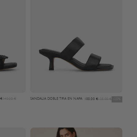
t
Regulärer Preis
 €
140,00 €
SANDALIA DOBLE TIRA EN NAPA
Angebot
Regulärer Preis
100,00 €
125,00 €
-20%