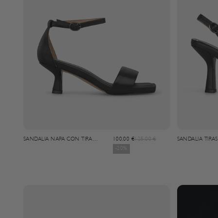
Angebot
Regulärer Preis
SANDALIA NAPA CON TIRA
100,00 €
125,00 €
SANDALIA TIRAS
FRONTAL
-20%