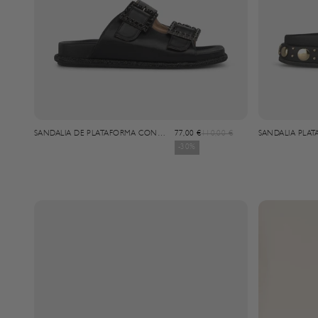
Angebot
Regulärer Preis
SANDALIA DE PLATAFORMA CON
77,00 €
110,00 €
SANDALIA PLA
HEBILLAS
TRANSFER
-30%