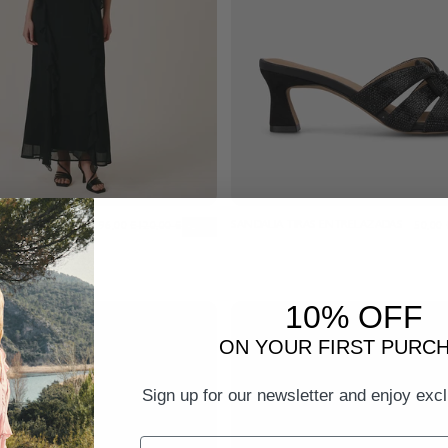
NTES
Angebot
Regulärer Preis
SANDALIA TIRAS ENTRELAZADAS
Angebo
96,00 €
120,00 €
-20%
50,00 
10% OFF
ON YOUR FIRST PURC
Sign up for our newsletter and enjoy excl
Email