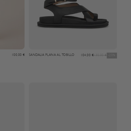
Angebot
100,00 €
SANDALIA PLANA AL TOBILLO
Angebot
Regulärer Preis
104,00 €
130,00 €
-20%