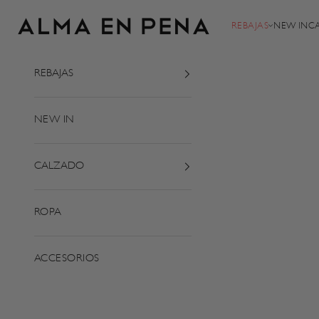
Zum Inhalt springen
Alma en Pena
REBAJAS
NEW IN
C
REBAJAS
NEW IN
CALZADO
ROPA
ACCESORIOS