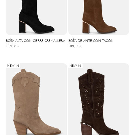
Choisir les options
Choisir les options
BOTA ALTA CON CIERRE CREMALLERA
BOTA DE ANTE CON TACÓN
Prix de vente
Prix de vente
130,00 €
180,00 €
NEW IN
NEW IN