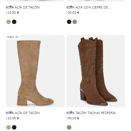
Choisir les options
Choisir les options
BOTA ALTA DE TACÓN
BOTA ALTA CON CIERRE DE
Prix de vente
Prix de vente
120,00 €
CREMALLERA
130,00 €
NEW IN
Choisir les options
Choisir les options
BOTA ALTA DE TACÓN
BOTA TACÓN TACHAS PEDRERÍA
Prix de vente
Prix de vente
120,00 €
190,00 €