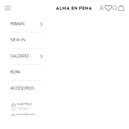
Passer au contenu
Menu
Connexion
Recherch
Panier
Alma en Pena
REBAJAS
NEW IN
CALZADO
ROPA
ACCESORIOS
NUESTRAS
TIENDAS
CONNEXION