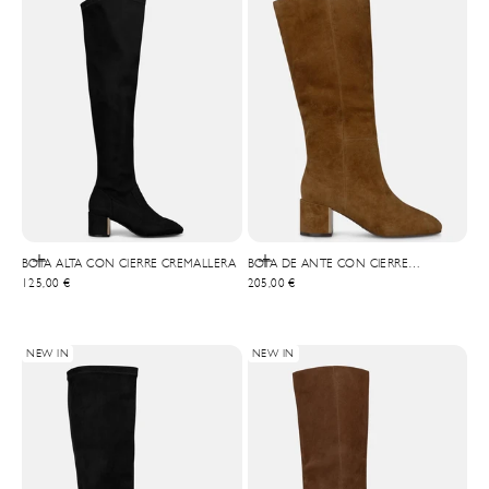
Choisir les options
Choisir les options
BOTA ALTA CON CIERRE CREMALLERA
BOTA DE ANTE CON CIERRE
Prix de vente
Prix de vente
125,00 €
CREMALLERA
205,00 €
NEW IN
NEW IN