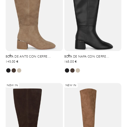
Choisir les options
Choisir les options
BOTA DE ANTE CON CIERRE
BOTA DE NAPA CON CIERRE
Prix de vente
Prix de vente
CREMALLERA
145,00 €
CREMALLERA
165,00 €
NEW IN
NEW IN