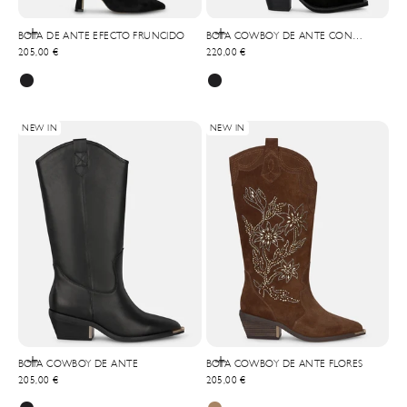
Choisir les options
Choisir les options
BOTA DE ANTE EFECTO FRUNCIDO
BOTA COWBOY DE ANTE CON
Prix de vente
Prix de vente
205,00 €
PEDRERÍA Y FLECOS
220,00 €
NEW IN
NEW IN
Choisir les options
Choisir les options
BOTA COWBOY DE ANTE
BOTA COWBOY DE ANTE FLORES
Prix de vente
Prix de vente
205,00 €
205,00 €