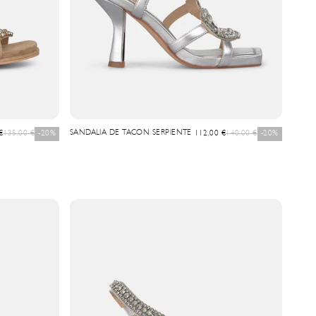
vente
Prix normal
SANDALIA DE TACON SERPIENTE
Prix de vente
Prix normal
€
135,00 €
-20%
112,00 €
140,00 €
-20%