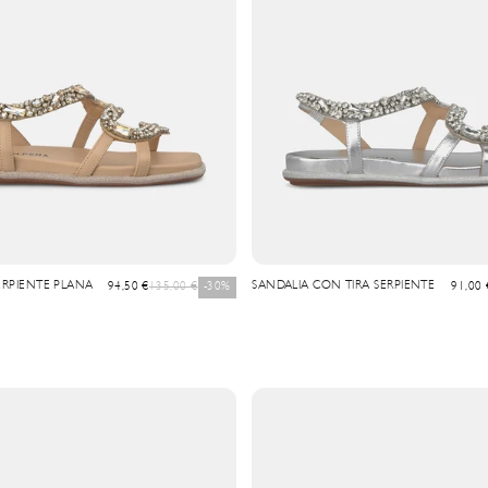
ERPIENTE PLANA
Prix de vente
Prix normal
SANDALIA CON TIRA SERPIENTE
Prix de
94,50 €
135,00 €
-30%
91,00 