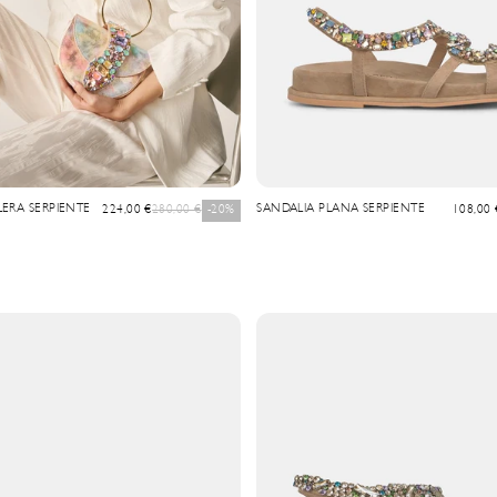
ERA SERPIENTE
Prix de vente
Prix normal
SANDALIA PLANA SERPIENTE
Prix de 
224,00 €
280,00 €
-20%
108,00 