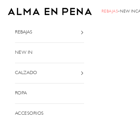
Passer au contenu
Alma en Pena
REBAJAS
NEW IN
C
REBAJAS
NEW IN
CALZADO
ROPA
ACCESORIOS