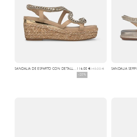
Prix de vente
Prix normal
SANDALIA DE ESPARTO CON DETALLE
116,00 €
145,00 €
SANDALIA SERP
SERPIENTE
PURPURINA
-20%