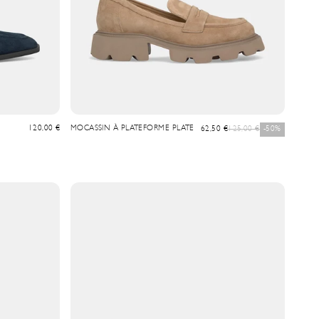
Prix de vente
120,00 €
MOCASSIN À PLATEFORME PLATE
Prix de vente
Prix normal
62,50 €
125,00 €
-50%