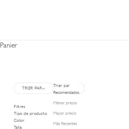
Panier
Trier par
TRIER PAR
FILTRER
Recomendados
Menor precio
Filtres
Mayor precio
Tipo de producto
Color
Más Recientes
Talla