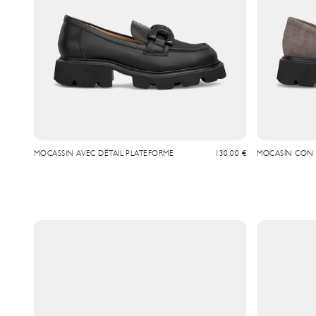
Prix de vente
MOCASSIN AVEC DÉTAIL PLATEFORME
130,00 €
MOCASÍN CON 
PLATAFORMA