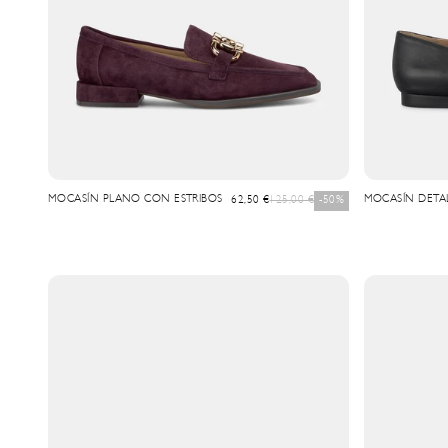
MOCASÍN PLANO CON ESTRIBOS
Prix de vente
Prix normal
MOCASÍN DETA
62,50 €
125,00 €
-50%