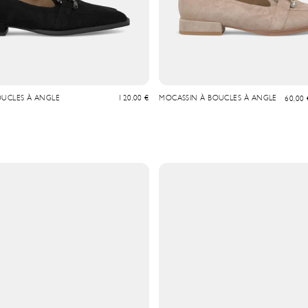
Prix de vente
OUCLES À ANGLE
120,00 €
MOCASSIN À BOUCLES À ANGLE
Prix de
60,00 