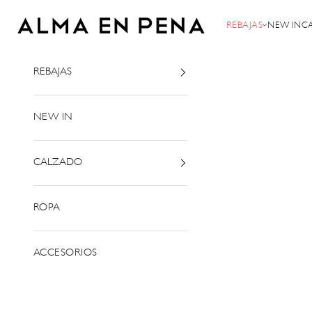
Passer au contenu
Alma en Pena
REBAJAS
NEW IN
C
REBAJAS
NEW IN
CALZADO
ROPA
ACCESORIOS