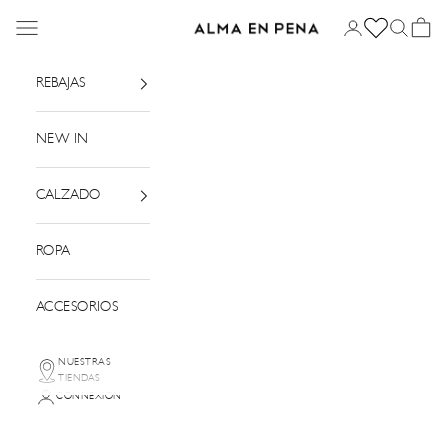
Passer au contenu
Menu
Connexion
Recherch
Panier
Alma en Pena
REBAJAS
NEW IN
CALZADO
ROPA
ACCESORIOS
NUESTRAS
TIENDAS
CONNEXION