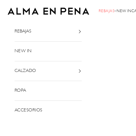
Passer au contenu
Alma en Pena
REBAJAS
NEW IN
C
REBAJAS
NEW IN
CALZADO
ROPA
ACCESORIOS