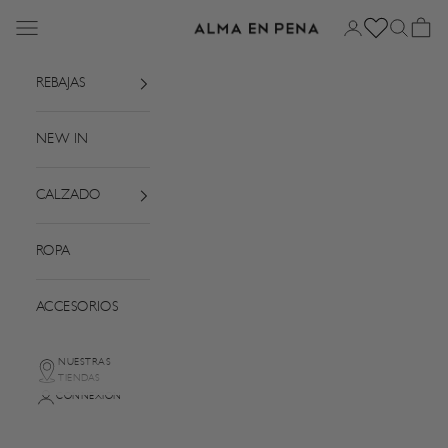
Passer au contenu
Menu
Connexion
Recherch
Panier
Alma en Pena
REBAJAS
NEW IN
CALZADO
ROPA
ACCESORIOS
NUESTRAS
TIENDAS
CONNEXION