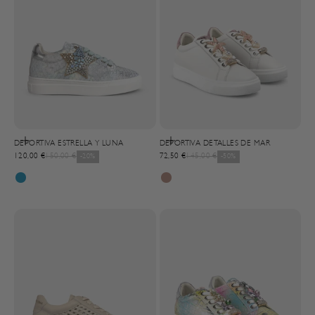
Choisir les options
Choisir les options
DEPORTIVA ESTRELLA Y LUNA
DEPORTIVA DETALLES DE MAR
Prix de vente
Prix normal
Prix de vente
Prix normal
120,00 €
150,00 €
-20%
72,50 €
145,00 €
-50%