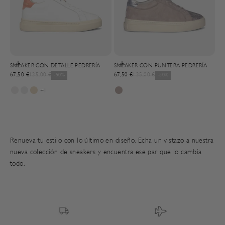
Choisir les options
Choisir les options
SNEAKER CON DETALLE PEDRERÍA
SNEAKER CON PUNTERA PEDRERÍA
Prix de vente
Prix normal
Prix de vente
Prix normal
67,50 €
135,00 €
-50%
67,50 €
135,00 €
-50%
+1
Renueva tu estilo con lo último en diseño. Echa un vistazo a nuestra
nueva colección de sneakers
y encuentra ese par que lo cambia
todo.