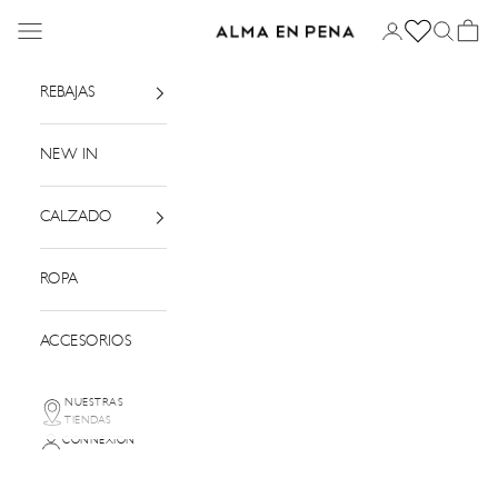
Passer au contenu
Menu
Connexion
Recherch
Panier
Alma en Pena
REBAJAS
NEW IN
CALZADO
ROPA
ACCESORIOS
NUESTRAS
TIENDAS
CONNEXION