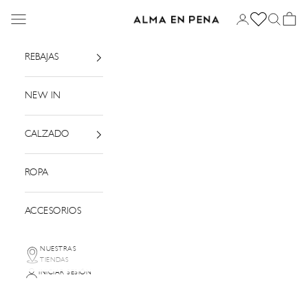
Ir al contenido
Menú
Iniciar sesión
Buscar
Cesta
Alma en Pena
REBAJAS
NEW IN
CALZADO
ROPA
ACCESORIOS
NUESTRAS
TIENDAS
INICIAR SESIÓN