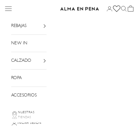
Ir al contenido
Menú
Iniciar sesión
Buscar
Cesta
Alma en Pena
REBAJAS
NEW IN
CALZADO
ROPA
ACCESORIOS
NUESTRAS
TIENDAS
INICIAR SESIÓN