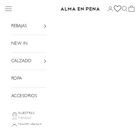
Ir al contenido
Menú
Iniciar sesión
Buscar
Cesta
Alma en Pena
REBAJAS
NEW IN
CALZADO
ROPA
ACCESORIOS
NUESTRAS
TIENDAS
INICIAR SESIÓN