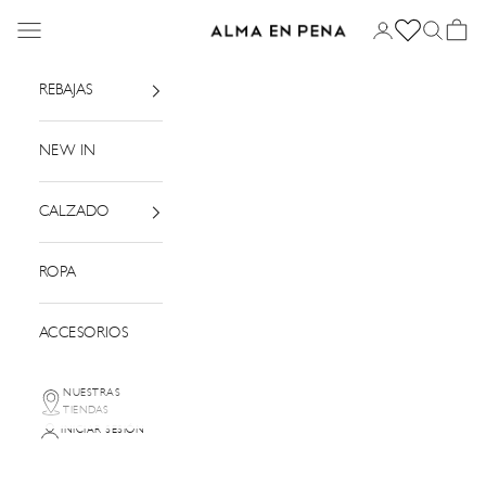
Ir al contenido
Menú
Iniciar sesión
Buscar
Cesta
Alma en Pena
REBAJAS
NEW IN
CALZADO
ROPA
ACCESORIOS
NUESTRAS
TIENDAS
INICIAR SESIÓN