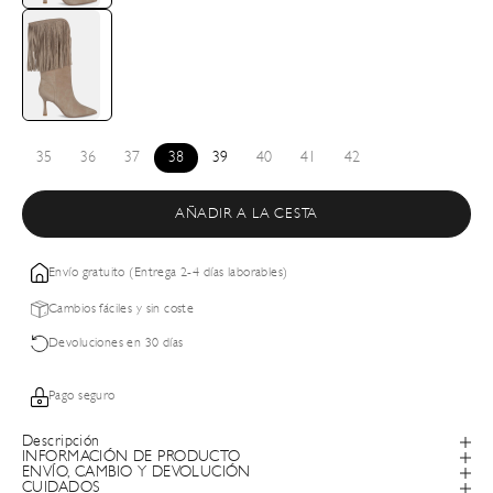
35
36
37
38
39
40
41
42
AÑADIR A LA CESTA
Envío gratuito (Entrega 2-4 días laborables)
Cambios fáciles y sin coste
Devoluciones en 30 días
Pago seguro
Descripción
INFORMACIÓN DE PRODUCTO
ENVÍO, CAMBIO Y DEVOLUCIÓN
CUIDADOS