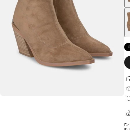
3
De
IN