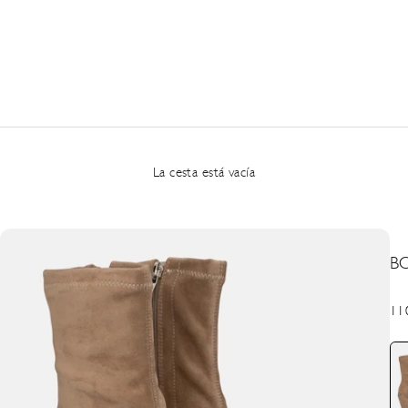
La cesta está vacía
B
Pre
11