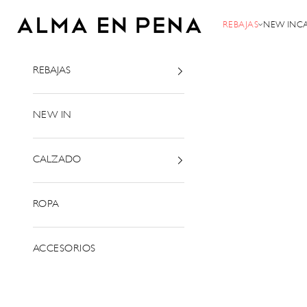
Ir al contenido
Alma en Pena
REBAJAS
NEW IN
C
REBAJAS
NEW IN
CALZADO
ROPA
ACCESORIOS