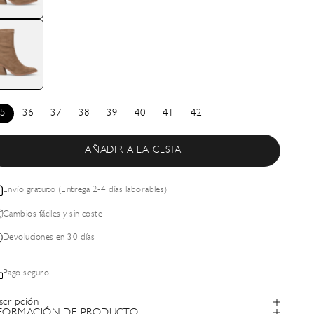
5
36
37
38
39
40
41
42
AÑADIR A LA CESTA
Envío gratuito (Entrega 2-4 días laborables)
Cambios fáciles y sin coste
Devoluciones en 30 días
Pago seguro
scripción
FORMACIÓN DE PRODUCTO