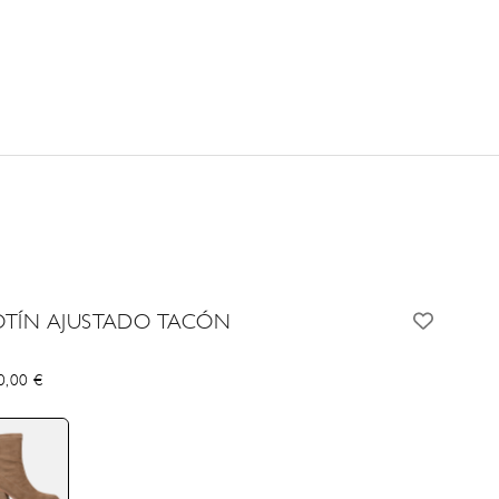
OTÍN AJUSTADO TACÓN
cio de oferta
0,00 €