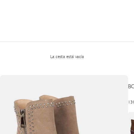
La cesta está vacía
B
Pre
13