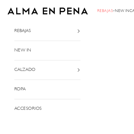
Ir al contenido
Alma en Pena
REBAJAS
NEW IN
C
REBAJAS
NEW IN
CALZADO
ROPA
ACCESORIOS