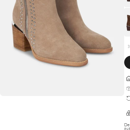
3
De
IN