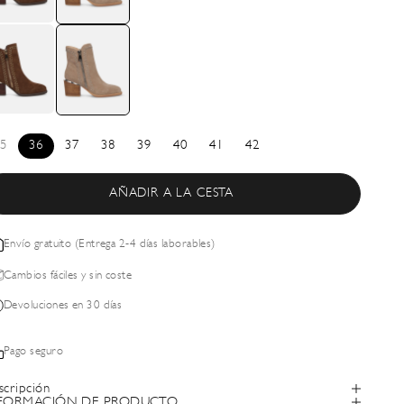
5
36
37
38
39
40
41
42
AÑADIR A LA CESTA
Envío gratuito (Entrega 2-4 días laborables)
Cambios fáciles y sin coste
Devoluciones en 30 días
Pago seguro
scripción
FORMACIÓN DE PRODUCTO