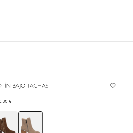
OTÍN BAJO TACHAS
cio de oferta
0,00 €