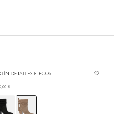
OTÍN DETALLES FLECOS
cio de oferta
0,00 €