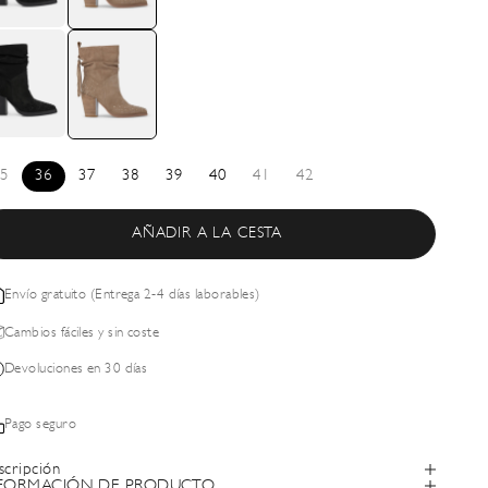
5
36
37
38
39
40
41
42
AÑADIR A LA CESTA
Envío gratuito (Entrega 2-4 días laborables)
Cambios fáciles y sin coste
Devoluciones en 30 días
Pago seguro
scripción
FORMACIÓN DE PRODUCTO