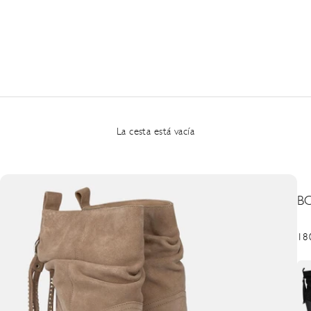
La cesta está vacía
B
Pre
18