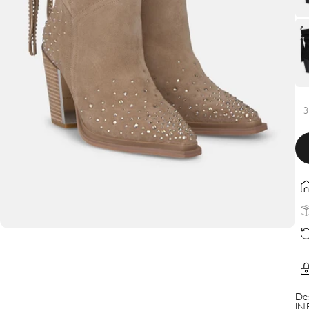
3
De
IN