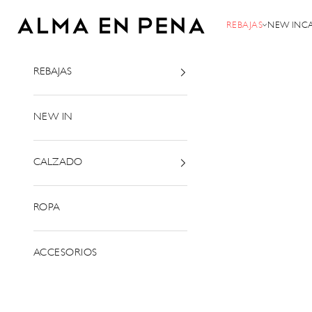
Ir al contenido
Alma en Pena
REBAJAS
NEW IN
C
REBAJAS
NEW IN
CALZADO
ROPA
ACCESORIOS