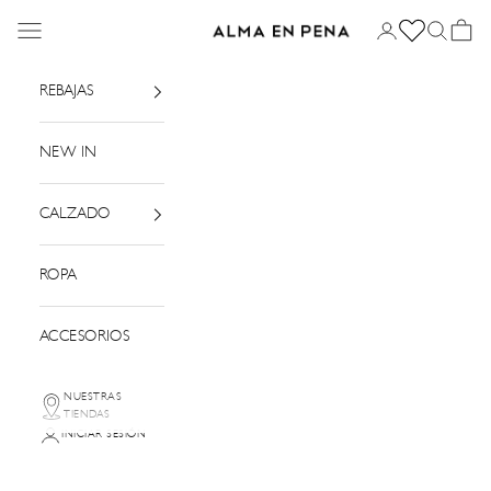
Ir al contenido
Menú
Iniciar sesión
Buscar
Cesta
Alma en Pena
REBAJAS
NEW IN
CALZADO
ROPA
ACCESORIOS
NUESTRAS
TIENDAS
INICIAR SESIÓN