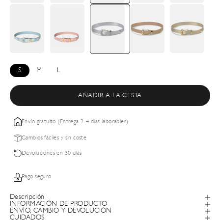
S
M
L
AÑADIR A LA CESTA
Envío gratuito (Entrega 2-4 días laborables)
Cambios fáciles y sin coste
Devoluciones en 30 días
Pago seguro
Descripción
INFORMACIÓN DE PRODUCTO
ENVÍO, CAMBIO Y DEVOLUCIÓN
CUIDADOS