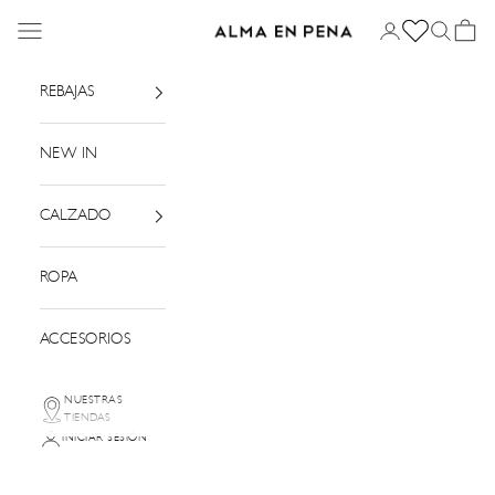
Ir al contenido
Menú
Iniciar sesión
Buscar
Cesta
Alma en Pena
REBAJAS
NEW IN
CALZADO
ROPA
ACCESORIOS
NUESTRAS
TIENDAS
INICIAR SESIÓN