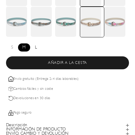
S
M
L
AÑADIR A LA CESTA
Envío gratuito (Entrega 2-4 días laborables)
Cambios fáciles y sin coste
Devoluciones en 30 días
Pago seguro
Descripción
INFORMACIÓN DE PRODUCTO
ENVÍO, CAMBIO Y DEVOLUCIÓN