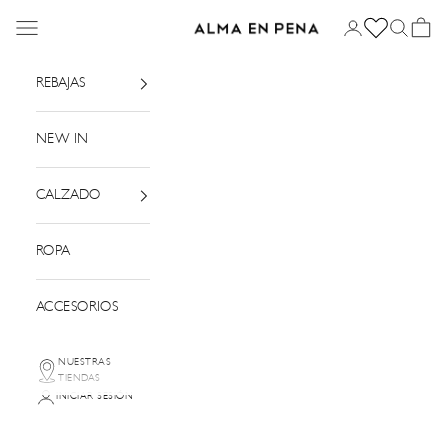
Ir al contenido
Menú
Iniciar sesión
Buscar
Cesta
Alma en Pena
REBAJAS
NEW IN
CALZADO
ROPA
ACCESORIOS
NUESTRAS
TIENDAS
INICIAR SESIÓN