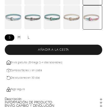
S
M
L
AÑADIR A LA CESTA
Envío gratuito (Entrega 2-4 días laborables)
Cambios fáciles y sin coste
Devoluciones en 30 días
Pago seguro
Descripción
INFORMACIÓN DE PRODUCTO
ENVÍO, CAMBIO Y DEVOLUCIÓN