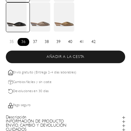
35
36
37
38
39
40
41
42
AÑADIR A LA CESTA
Envío gratuito (Entrega 2-4 días laborables)
Cambios fáciles y sin coste
Devoluciones en 30 días
Pago seguro
Descripción
INFORMACIÓN DE PRODUCTO
ENVÍO, CAMBIO Y DEVOLUCIÓN
CUIDADOS