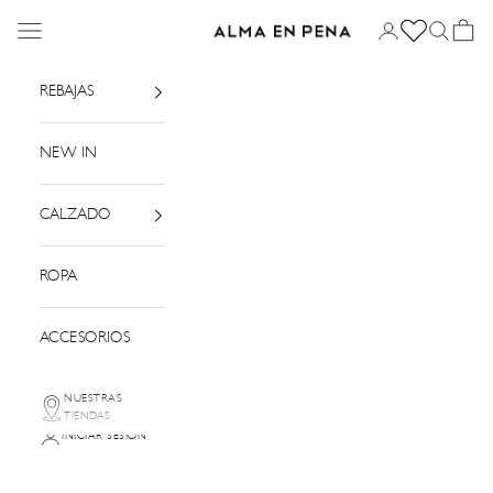
Ir al contenido
Menú
Iniciar sesión
Buscar
Cesta
Alma en Pena
REBAJAS
NEW IN
CALZADO
ROPA
ACCESORIOS
NUESTRAS
TIENDAS
INICIAR SESIÓN