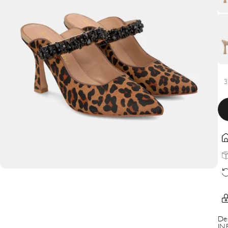
3
De
IN