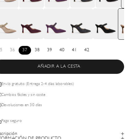
5
36
37
38
39
40
41
42
AÑADIR A LA CESTA
Envío gratuito (Entrega 2-4 días laborables)
Cambios fáciles y sin coste
Devoluciones en 30 días
Pago seguro
scripción
FORMACIÓN DE PRODUCTO