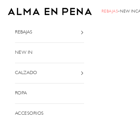
Ir al contenido
Alma en Pena
REBAJAS
NEW IN
C
REBAJAS
NEW IN
CALZADO
ROPA
ACCESORIOS