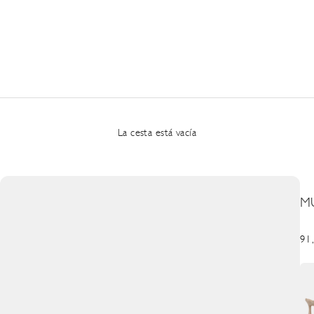
La cesta está vacía
M
Pre
91