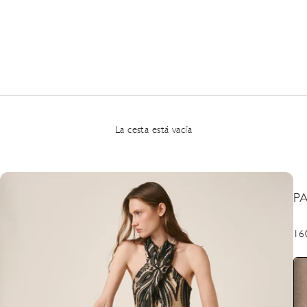
La cesta está vacía
P
Pre
16