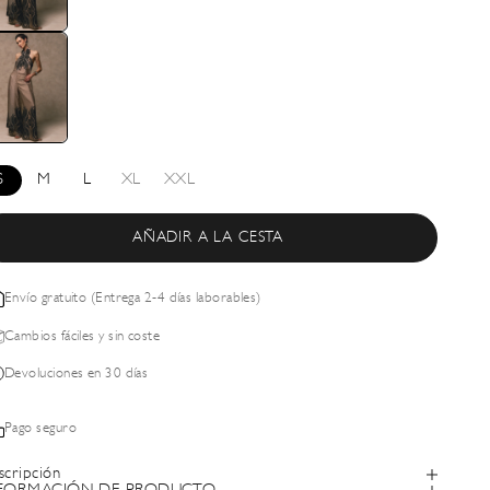
S
M
L
XL
XXL
AÑADIR A LA CESTA
Envío gratuito (Entrega 2-4 días laborables)
Cambios fáciles y sin coste
Devoluciones en 30 días
Pago seguro
scripción