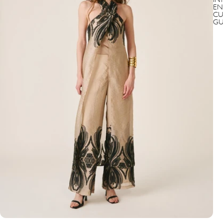
IN
EN
CU
GU