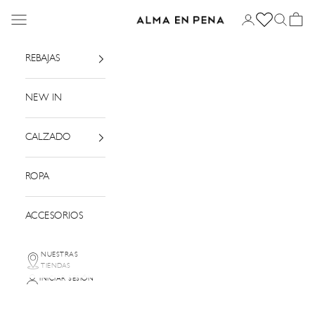
Ir al contenido
Menú
Iniciar sesión
Buscar
Cesta
Alma en Pena
REBAJAS
NEW IN
CALZADO
ROPA
ACCESORIOS
NUESTRAS
TIENDAS
INICIAR SESIÓN