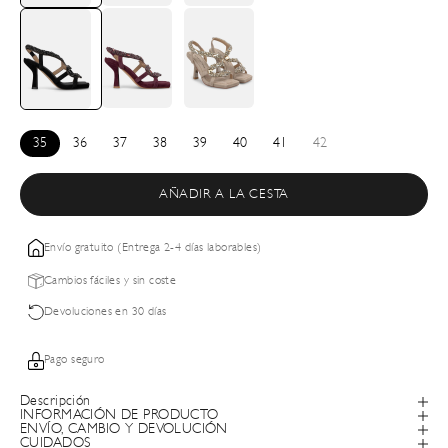
35
36
37
38
39
40
41
42
AÑADIR A LA CESTA
Envío gratuito (Entrega 2-4 días laborables)
Cambios fáciles y sin coste
Devoluciones en 30 días
Pago seguro
Descripción
INFORMACIÓN DE PRODUCTO
ENVÍO, CAMBIO Y DEVOLUCIÓN
CUIDADOS