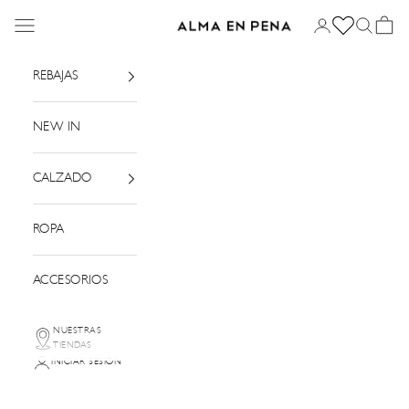
Ir al contenido
Menú
Iniciar sesión
Buscar
Cesta
Alma en Pena
REBAJAS
NEW IN
CALZADO
ROPA
ACCESORIOS
NUESTRAS
TIENDAS
INICIAR SESIÓN