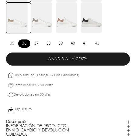
35
36
37
38
39
40
41
42
AÑADIR A LA CESTA
Envío gratuito (Entrega 2-4 días laborables)
Cambios fáciles y sin coste
Devoluciones en 30 días
Pago seguro
Descripción
INFORMACIÓN DE PRODUCTO
ENVÍO, CAMBIO Y DEVOLUCIÓN
CUIDADOS