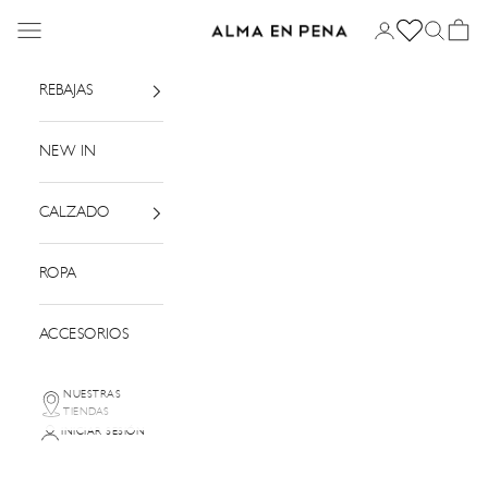
Ir al contenido
Menú
Iniciar sesión
Buscar
Cesta
Alma en Pena
REBAJAS
NEW IN
CALZADO
ROPA
ACCESORIOS
NUESTRAS
TIENDAS
INICIAR SESIÓN