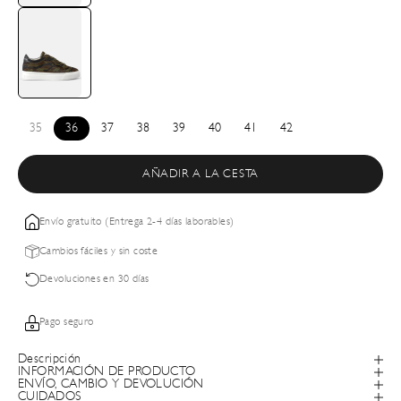
35
36
37
38
39
40
41
42
AÑADIR A LA CESTA
Envío gratuito (Entrega 2-4 días laborables)
Cambios fáciles y sin coste
Devoluciones en 30 días
Pago seguro
Descripción
INFORMACIÓN DE PRODUCTO
ENVÍO, CAMBIO Y DEVOLUCIÓN
CUIDADOS