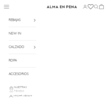
Ir al contenido
Menú
Iniciar sesión
Buscar
Cesta
Alma en Pena
REBAJAS
NEW IN
CALZADO
ROPA
ACCESORIOS
NUESTRAS
TIENDAS
INICIAR SESIÓN