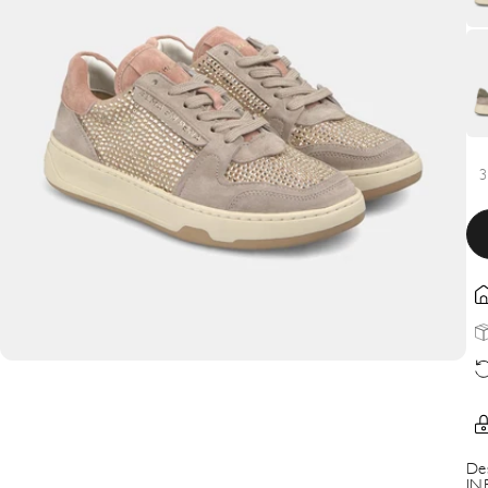
3
De
IN