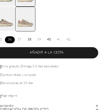
5
36
37
38
39
40
41
42
AÑADIR A LA CESTA
Envío gratuito (Entrega 2-4 días laborables)
Cambios fáciles y sin coste
Devoluciones en 30 días
Pago seguro
scripción
FORMACIÓN DE PRODUCTO