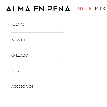
Ir al contenido
Alma en Pena
REBAJAS
NEW IN
C
REBAJAS
NEW IN
CALZADO
ROPA
ACCESORIOS