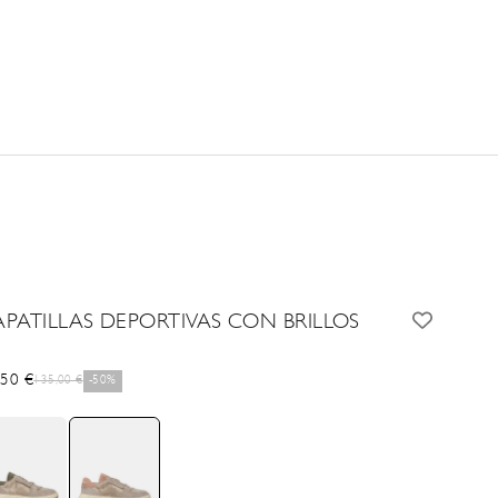
APATILLAS DEPORTIVAS CON BRILLOS
cio de oferta
,50 €
Precio normal
135,00 €
-50%