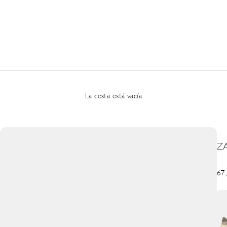
La cesta está vacía
Z
Pre
67