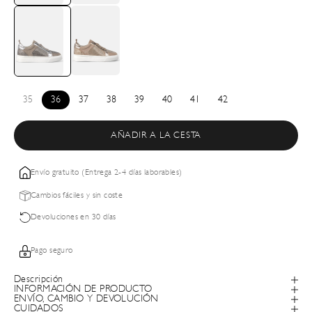
35
36
37
38
39
40
41
42
AÑADIR A LA CESTA
Envío gratuito (Entrega 2-4 días laborables)
Cambios fáciles y sin coste
Devoluciones en 30 días
Pago seguro
Descripción
INFORMACIÓN DE PRODUCTO
ENVÍO, CAMBIO Y DEVOLUCIÓN
CUIDADOS