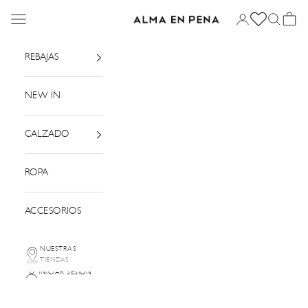
Ir al contenido
Menú
Iniciar sesión
Buscar
Cesta
Alma en Pena
REBAJAS
NEW IN
CALZADO
ROPA
ACCESORIOS
NUESTRAS
TIENDAS
INICIAR SESIÓN