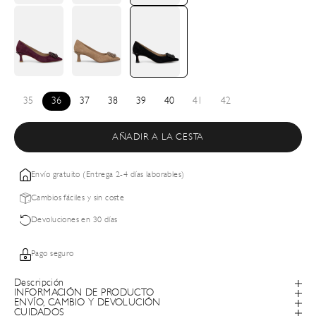
35
36
37
38
39
40
41
42
AÑADIR A LA CESTA
Envío gratuito (Entrega 2-4 días laborables)
Cambios fáciles y sin coste
Devoluciones en 30 días
Pago seguro
Descripción
INFORMACIÓN DE PRODUCTO
ENVÍO, CAMBIO Y DEVOLUCIÓN
CUIDADOS