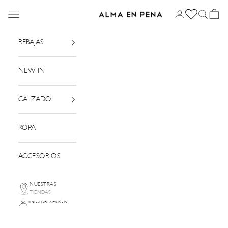
Ir al contenido
Menú
Iniciar sesión
Buscar
Cesta
Alma en Pena
REBAJAS
NEW IN
CALZADO
ROPA
ACCESORIOS
NUESTRAS
TIENDAS
INICIAR SESIÓN