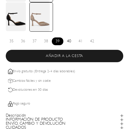
35
36
37
38
39
40
41
42
AÑADIR A LA CESTA
Envío gratuito (Entrega 2-4 días laborables)
Cambios fáciles y sin coste
Devoluciones en 30 días
Pago seguro
Descripción
INFORMACIÓN DE PRODUCTO
ENVÍO, CAMBIO Y DEVOLUCIÓN
CUIDADOS