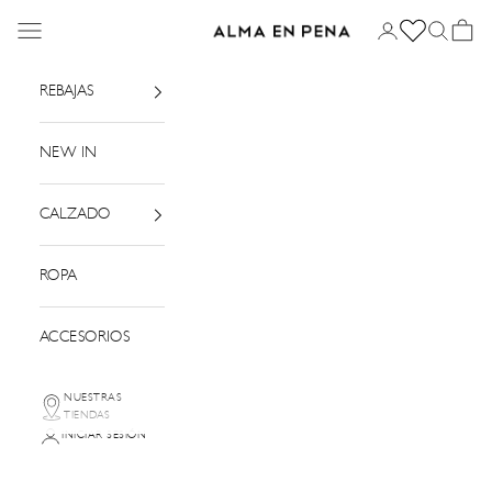
Ir al contenido
Menú
Iniciar sesión
Buscar
Cesta
Alma en Pena
REBAJAS
NEW IN
CALZADO
ROPA
ACCESORIOS
NUESTRAS
TIENDAS
INICIAR SESIÓN