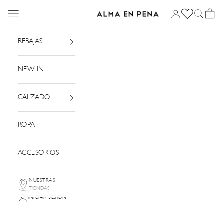
Ir al contenido
Menú
Iniciar sesión
Buscar
Cesta
Alma en Pena
REBAJAS
NEW IN
CALZADO
ROPA
ACCESORIOS
NUESTRAS
TIENDAS
INICIAR SESIÓN