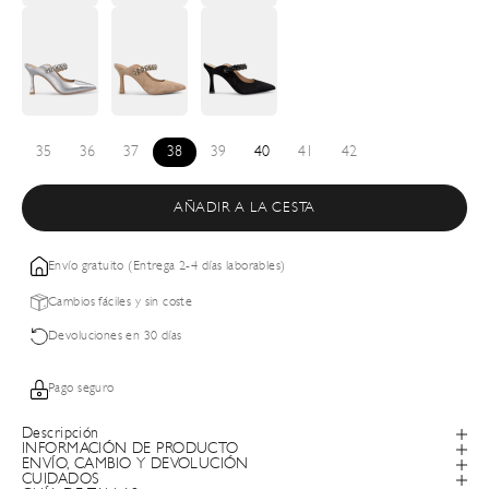
35
36
37
38
39
40
41
42
AÑADIR A LA CESTA
Envío gratuito (Entrega 2-4 días laborables)
Cambios fáciles y sin coste
Devoluciones en 30 días
Pago seguro
Descripción
INFORMACIÓN DE PRODUCTO
ENVÍO, CAMBIO Y DEVOLUCIÓN
CUIDADOS