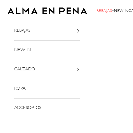
Ir al contenido
Alma en Pena
REBAJAS
NEW IN
C
REBAJAS
NEW IN
CALZADO
ROPA
ACCESORIOS