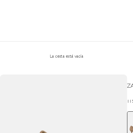
La cesta está vacía
Z
Pre
11