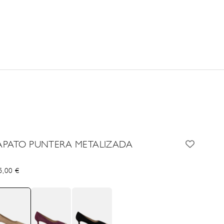
APATO PUNTERA METALIZADA
cio de oferta
5,00 €