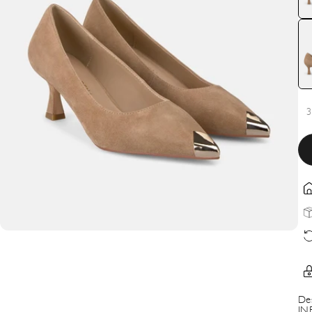
3
De
IN