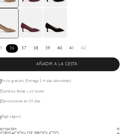
5
36
37
38
39
40
41
42
AÑADIR A LA CESTA
Envío gratuito (Entrega 2-4 días laborables)
Cambios fáciles y sin coste
Devoluciones en 30 días
Pago seguro
scripción
FORMACIÓN DE PRODUCTO