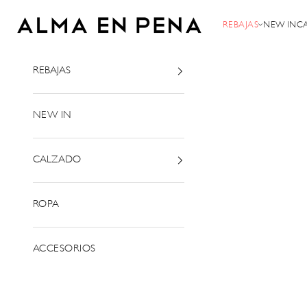
Ir al contenido
Alma en Pena
REBAJAS
NEW IN
C
REBAJAS
NEW IN
CALZADO
ROPA
ACCESORIOS