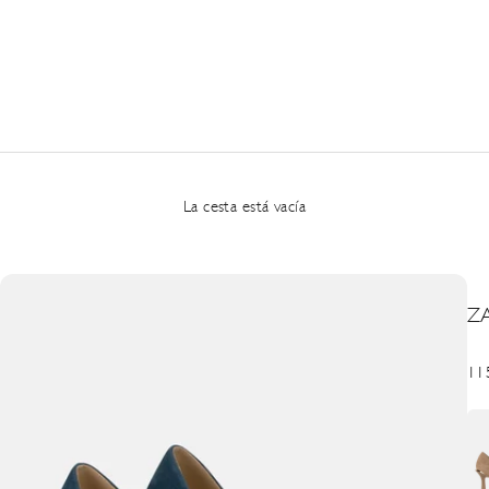
La cesta está vacía
Z
Pre
11