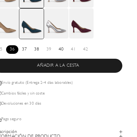
5
36
37
38
39
40
41
42
AÑADIR A LA CESTA
Envío gratuito (Entrega 2-4 días laborables)
Cambios fáciles y sin coste
Devoluciones en 30 días
Pago seguro
scripción
FORMACIÓN DE PRODUCTO