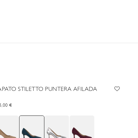
APATO STILETTO PUNTERA AFILADA
cio de oferta
5,00 €