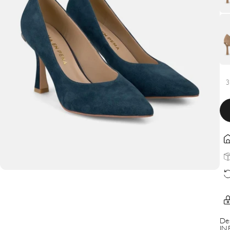
3
De
IN