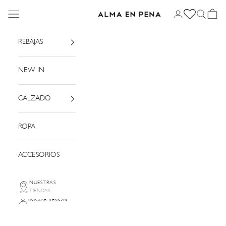
Ir al contenido
Menú
Iniciar sesión
Buscar
Cesta
Alma en Pena
REBAJAS
NEW IN
CALZADO
ROPA
ACCESORIOS
NUESTRAS
TIENDAS
INICIAR SESIÓN