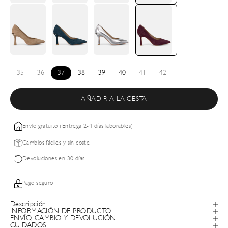
35
36
37
38
39
40
41
42
AÑADIR A LA CESTA
Envío gratuito (Entrega 2-4 días laborables)
Cambios fáciles y sin coste
Devoluciones en 30 días
Pago seguro
Descripción
INFORMACIÓN DE PRODUCTO
ENVÍO, CAMBIO Y DEVOLUCIÓN
CUIDADOS