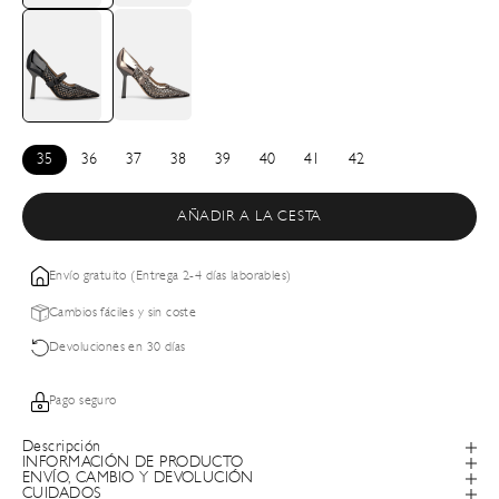
35
36
37
38
39
40
41
42
AÑADIR A LA CESTA
Envío gratuito (Entrega 2-4 días laborables)
Cambios fáciles y sin coste
Devoluciones en 30 días
Pago seguro
Descripción
INFORMACIÓN DE PRODUCTO
ENVÍO, CAMBIO Y DEVOLUCIÓN
CUIDADOS