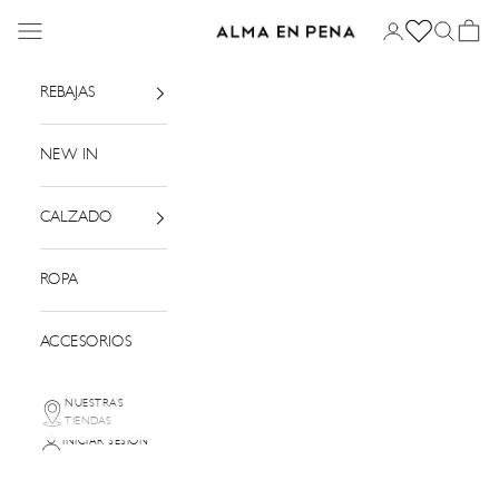
Ir al contenido
Menú
Iniciar sesión
Buscar
Cesta
Alma en Pena
REBAJAS
NEW IN
CALZADO
ROPA
ACCESORIOS
NUESTRAS
TIENDAS
INICIAR SESIÓN