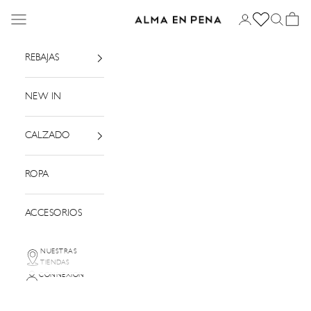
Passer au contenu
Menu
Connexion
Recherch
Panier
Alma en Pena
REBAJAS
NEW IN
CALZADO
ROPA
ACCESORIOS
NUESTRAS
TIENDAS
CONNEXION