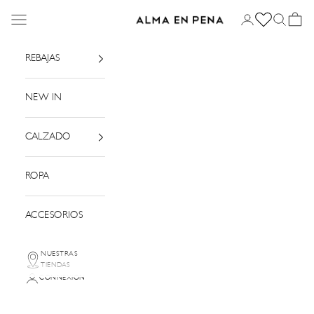
Passer au contenu
Menu
Connexion
Recherch
Panier
Alma en Pena
REBAJAS
NEW IN
CALZADO
ROPA
ACCESORIOS
NUESTRAS
TIENDAS
CONNEXION