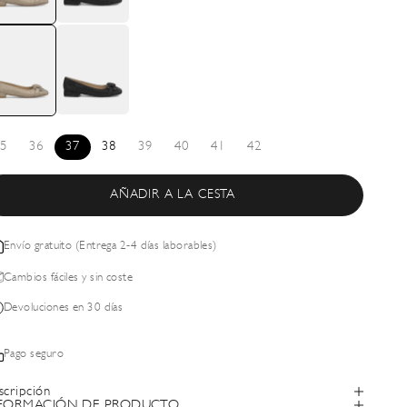
5
36
37
38
39
40
41
42
AÑADIR A LA CESTA
Envío gratuito (Entrega 2-4 días laborables)
Cambios fáciles y sin coste
Devoluciones en 30 días
Pago seguro
scripción
FORMACIÓN DE PRODUCTO