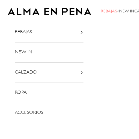
Ir al contenido
Alma en Pena
REBAJAS
NEW IN
C
REBAJAS
NEW IN
CALZADO
ROPA
ACCESORIOS