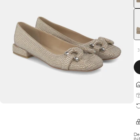
3
De
IN