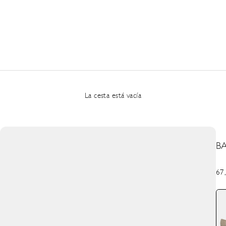
La cesta está vacía
B
Pre
67