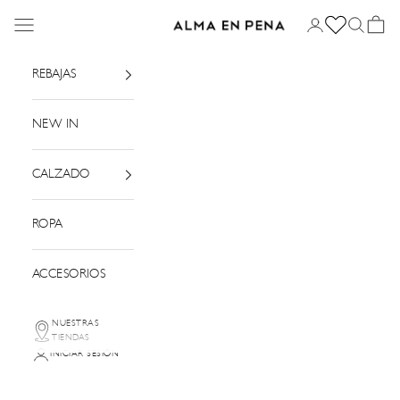
Ir al contenido
Menú
Iniciar sesión
Buscar
Cesta
Alma en Pena
REBAJAS
NEW IN
CALZADO
ROPA
ACCESORIOS
NUESTRAS
TIENDAS
INICIAR SESIÓN