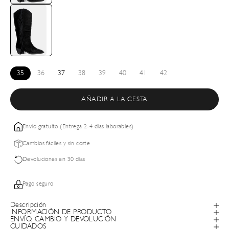
35
36
37
38
39
40
41
42
AÑADIR A LA CESTA
Envío gratuito (Entrega 2-4 días laborables)
Cambios fáciles y sin coste
Devoluciones en 30 días
Pago seguro
Descripción
INFORMACIÓN DE PRODUCTO
ENVÍO, CAMBIO Y DEVOLUCIÓN
CUIDADOS