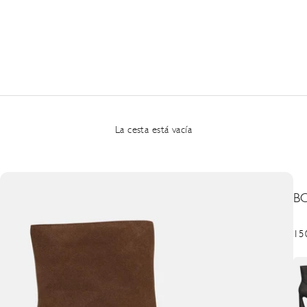
La cesta está vacía
B
Pre
15