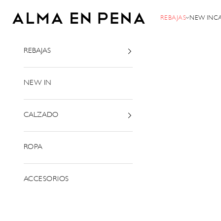
Ir al contenido
Alma en Pena
REBAJAS
NEW IN
C
REBAJAS
NEW IN
CALZADO
ROPA
ACCESORIOS