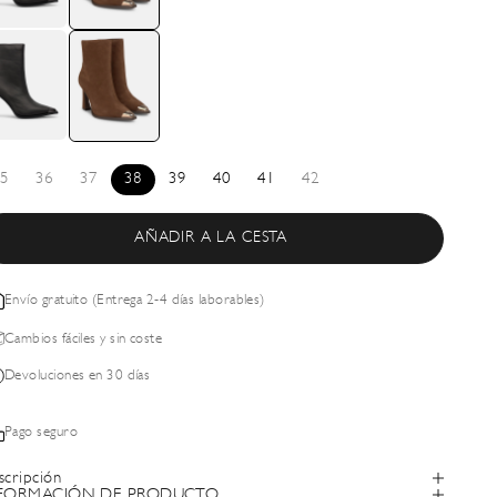
5
36
37
38
39
40
41
42
AÑADIR A LA CESTA
Envío gratuito (Entrega 2-4 días laborables)
Cambios fáciles y sin coste
Devoluciones en 30 días
Pago seguro
scripción
FORMACIÓN DE PRODUCTO