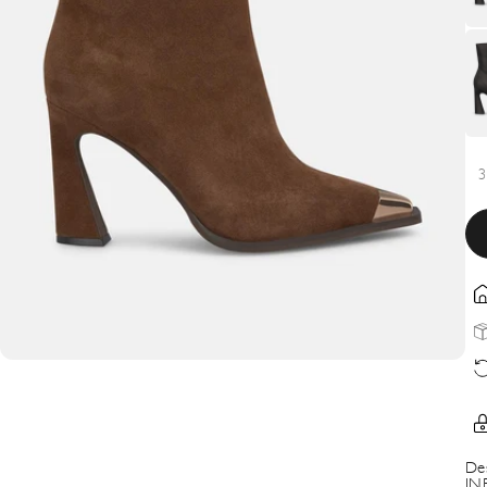
3
De
IN