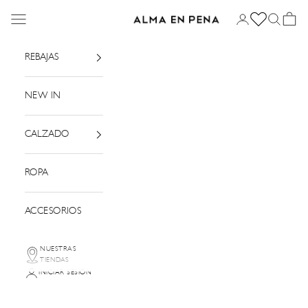
Ir al contenido
Menú
Iniciar sesión
Buscar
Cesta
Alma en Pena
REBAJAS
NEW IN
CALZADO
ROPA
ACCESORIOS
NUESTRAS
TIENDAS
INICIAR SESIÓN