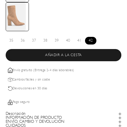
35
36
37
38
39
40
41
42
AÑADIR A LA CESTA
Envío gratuito (Entrega 2-4 días laborables)
Cambios fáciles y sin coste
Devoluciones en 30 días
Pago seguro
Descripción
INFORMACIÓN DE PRODUCTO
ENVÍO, CAMBIO Y DEVOLUCIÓN
CUIDADOS