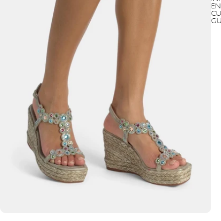
EN
CU
GU