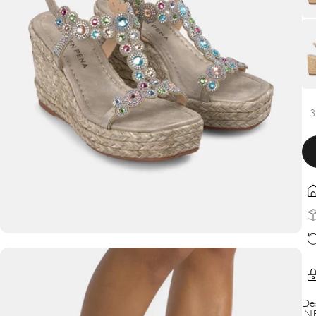
3
De
IN