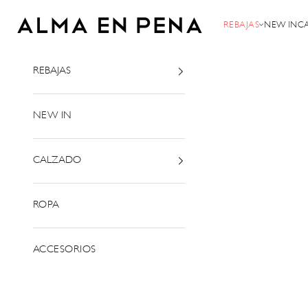
Ir al contenido
Alma en Pena
REBAJAS
NEW IN
C
REBAJAS
NEW IN
CALZADO
ROPA
ACCESORIOS