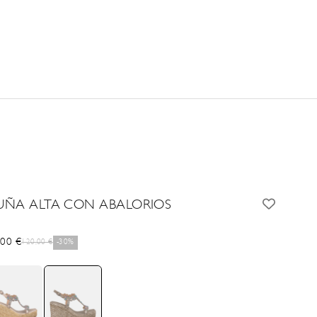
UÑA ALTA CON ABALORIOS
cio de oferta
,00 €
Precio normal
120,00 €
-30%