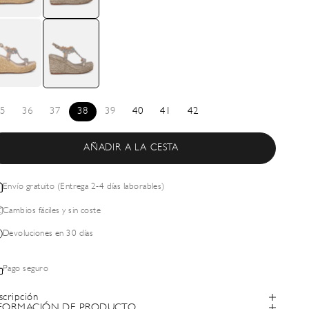
5
36
37
38
39
40
41
42
AÑADIR A LA CESTA
Envío gratuito (Entrega 2-4 días laborables)
Cambios fáciles y sin coste
Devoluciones en 30 días
Pago seguro
scripción
FORMACIÓN DE PRODUCTO