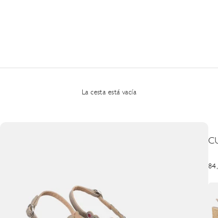
La cesta está vacía
C
Pre
84