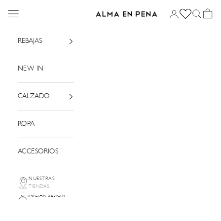
Ir al contenido
Menú
Iniciar sesión
Buscar
Cesta
Alma en Pena
REBAJAS
NEW IN
CALZADO
ROPA
ACCESORIOS
NUESTRAS
TIENDAS
INICIAR SESIÓN